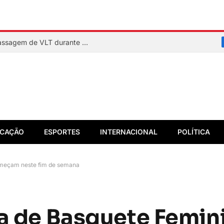
Homem entra nos trilhos e interrompe passagem de VLT durante testes em Salvador
CAÇÃO
ESPORTES
INTERNACIONAL
POLÍTICA
omeçam neste fim de semana
ga de Basquete Femin