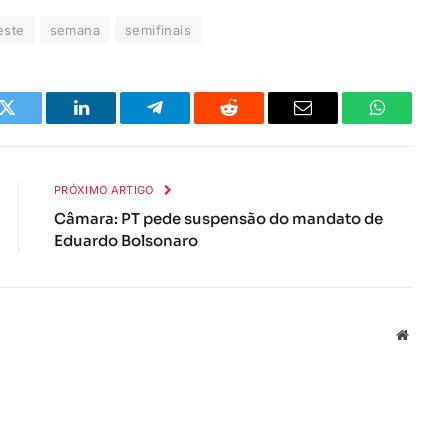
este
semana
semifinais
k
Twitter
LinkedIn
Telegrama
Reddit
E-
Whatsapp
mail
PRÓXIMO ARTIGO
Câmara: PT pede suspensão do mandato de
Eduardo Bolsonaro
Local
na
rede
Interne