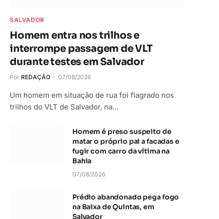
SALVADOR
Homem entra nos trilhos e
interrompe passagem de VLT
durante testes em Salvador
Por
REDAÇÃO
07/08/2026
Um homem em situação de rua foi flagrado nos
trilhos do VLT de Salvador, na…
Homem é preso suspeito de
matar o próprio pai a facadas e
fugir com carro da vítima na
Bahia
07/08/2026
Prédio abandonado pega fogo
na Baixa de Quintas, em
Salvador