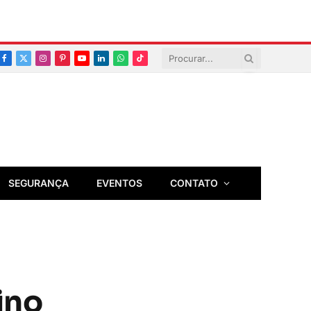
Facebook
X
Instagram
Pinterest
YouTube
LinkedIn
Whatsapp
TikTok
(Twitter)
SEGURANÇA
EVENTOS
CONTATO
ino