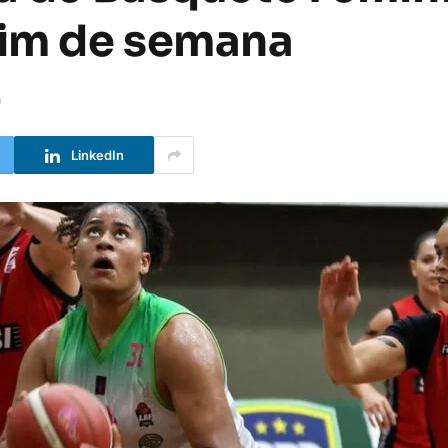
im de semana
a
LinkedIn