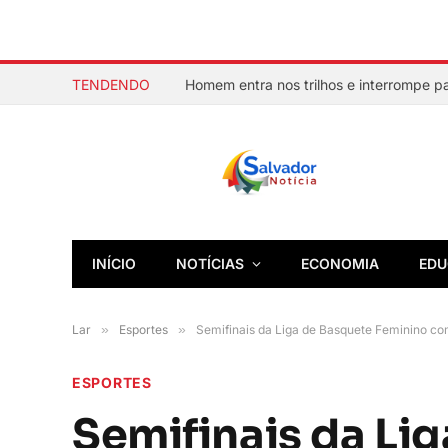
TENDENDO
INÍCIO
NOTÍCIAS
ECONOMIA
EDU
Lar
»
Esportes
»
Semifinais da Liga de Basquete Feminino c
ESPORTES
Semifinais da Li