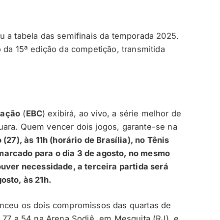
u a tabela das semifinais da temporada 2025.
 da 15ª edição da competição, transmitida
cação
(
EBC
) exibirá, ao vivo, a série melhor de
uara. Quem vencer dois jogos, garante-se na
27), às 11h (horário de Brasília), no Tênis
marcado para o dia 3 de agosto, no mesmo
ouver necessidade, a terceira partida será
osto, às 21h.
enceu os dois compromissos das quartas de
r 77 a 54 na Arena Sodiê, em Mesquita (RJ), e