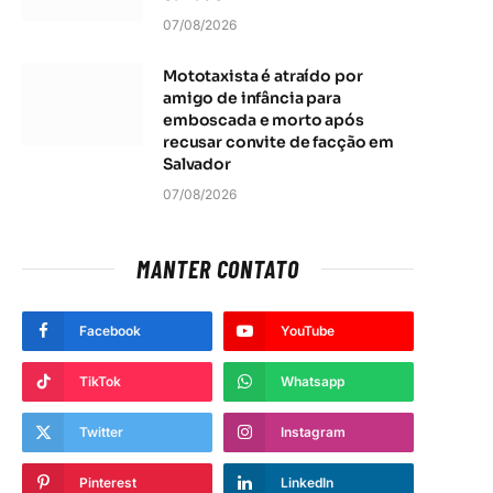
07/08/2026
Mototaxista é atraído por
amigo de infância para
emboscada e morto após
recusar convite de facção em
Salvador
07/08/2026
MANTER CONTATO
Facebook
YouTube
TikTok
Whatsapp
Twitter
Instagram
t
Pinterest
LinkedIn