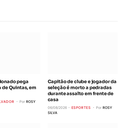
donado pega
Capitão de clube e jogador da
a de Quintas, em
seleção é morto a pedradas
durante assalto em frente de
casa
LVADOR
Por
ROSY
06/08/2026
ESPORTES
Por
ROSY
SILVA