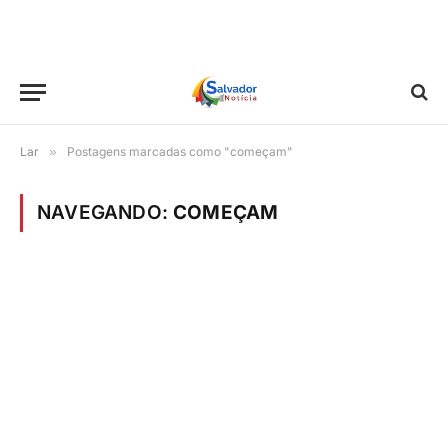
Lar
»
Postagens marcadas como "começam"
NAVEGANDO:
COMEÇAM