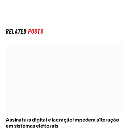
rede
Internet
RELATED
POSTS
Assinatura digital e lacração impedem alteração
em sistemas eleitorais