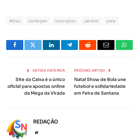
#Sisu
começam
inscrições
Janeiro
para
Facebook
Twitter
LinkedIn
Telegrama
Reddit
E-
Whats
mail
ARTIGO ANTERIOR
PRÓXIMO ARTIGO
Site da Caixa é o único
Natal Show de Bola une
oficial para apostas online
futebol e solidariedade
da Mega da Virada
em Feira de Santana
REDAÇÃO
Local
na