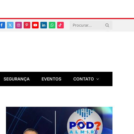
Facebook
X
Instagram
Pinterest
YouTube
LinkedIn
Whatsapp
TikTok
(Twitter)
SEGURANÇA
EVENTOS
CONTATO