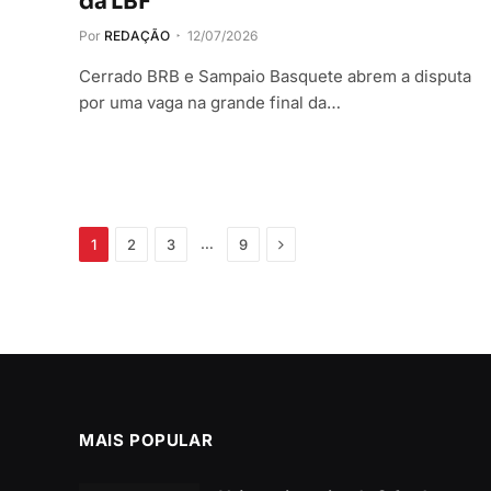
da LBF
Por
REDAÇÃO
12/07/2026
Cerrado BRB e Sampaio Basquete abrem a disputa
por uma vaga na grande final da…
Próximo
…
1
2
3
9
MAIS POPULAR