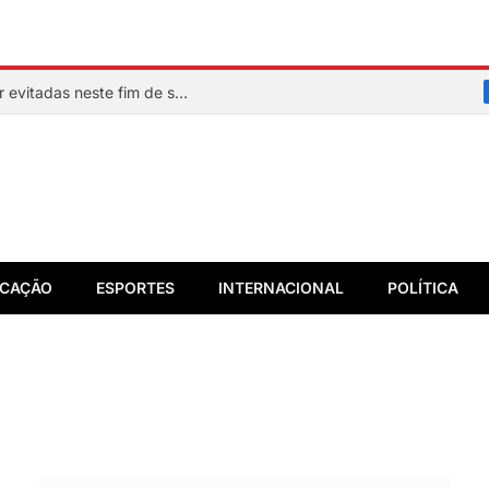
Veja quais praias de Salvador devem ser evitadas neste fim de semana
CAÇÃO
ESPORTES
INTERNACIONAL
POLÍTICA