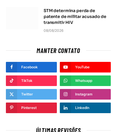
STM determina perda de
patente de militar acusado de
transmitir HIV
08/08/2026
MANTER CONTATO
Facebook
YouTube
TikTok
Whatsapp
Twitter
Instagram
Pinterest
LinkedIn
ÚLTIMAS REVISÕES