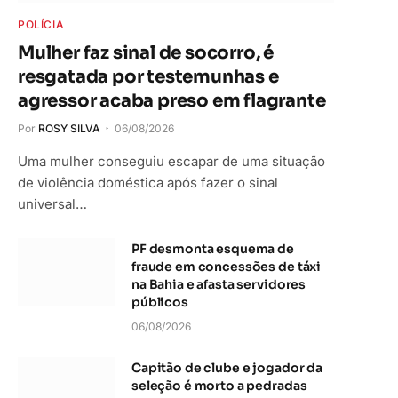
POLÍCIA
Mulher faz sinal de socorro, é
resgatada por testemunhas e
agressor acaba preso em flagrante
Por
ROSY SILVA
06/08/2026
Uma mulher conseguiu escapar de uma situação
de violência doméstica após fazer o sinal
universal…
PF desmonta esquema de
fraude em concessões de táxi
na Bahia e afasta servidores
públicos
06/08/2026
Capitão de clube e jogador da
seleção é morto a pedradas