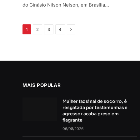
do Ginásio Nilson Nelson, em Brasília…
Próximo
1
2
3
4
MAIS POPULAR
Mulher faz sinal de socorro, é
resgatada por testemunhas e
agressor acaba preso em
flagrante
06/08/2026