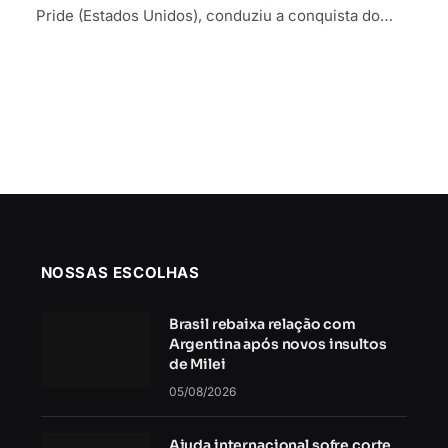
Pride (Estados Unidos), conduziu a conquista do…
NOSSAS ESCOLHAS
Brasil rebaixa relação com
Argentina após novos insultos
de Milei
05/08/2026
Ajuda internacional sofre corte