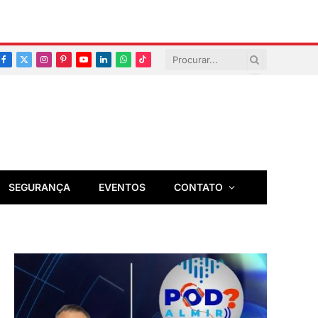
Facebook
X
Instagram
Pinterest
YouTube
LinkedIn
Whatsapp
TikTok
(Twitter)
SEGURANÇA
EVENTOS
CONTATO