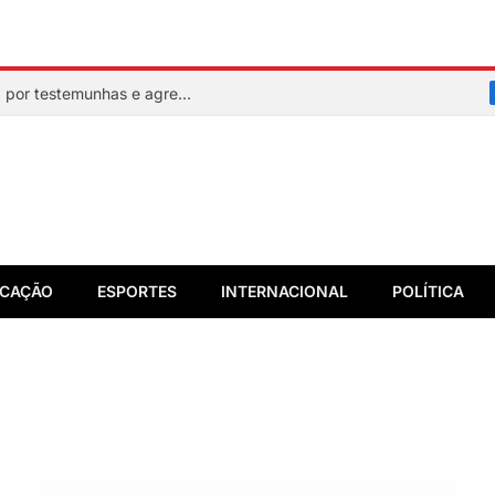
Mulher faz sinal de socorro, é resgatada por testemunhas e agressor acaba preso em flagrante
CAÇÃO
ESPORTES
INTERNACIONAL
POLÍTICA