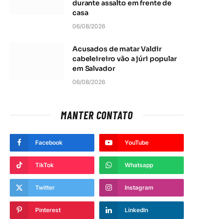
durante assalto em frente de
casa
06/08/2026
Acusados de matar Valdir
cabeleireiro vão a júri popular
em Salvador
06/08/2026
MANTER CONTATO
Facebook
YouTube
TikTok
Whatsapp
Twitter
Instagram
Pinterest
LinkedIn