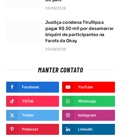
05/08/2026
Justiça condena Tirullipa a
pagar R$ 30 mil por desamarrar
biquíni de participantes na
Farofa da Gkay
05/08/2026
MANTER CONTATO
Facebook
YouTube
TikTok
Whatsapp
Twitter
Instagram
Pinterest
LinkedIn