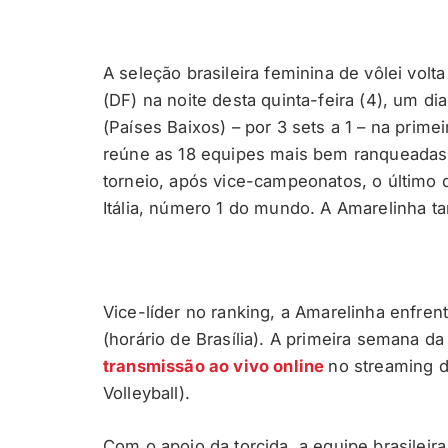
A seleção brasileira feminina de vôlei volt
(DF) na noite desta quinta-feira (4), um di
(Países Baixos) – por 3 sets a 1 – na prime
reúne as 18 equipes mais bem ranqueadas 
torneio, após vice-campeonatos, o último 
Itália, número 1 do mundo. A Amarelinha t
Vice-líder no ranking, a Amarelinha enfrent
(horário de Brasília). A primeira semana d
transmissão ao vivo online
no streaming d
Volleyball).
Com o apoio da torcida, a equipe brasilei