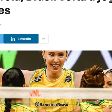
es
a
LinkedIn