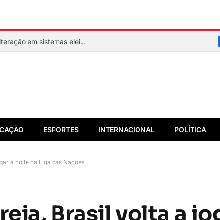
Assinatura digital e lacração impedem alteração em sistemas eleitorais
CAÇÃO
ESPORTES
INTERNACIONAL
POLÍTICA
jogar à noite na Liga das Nações
eia, Brasil volta a jo