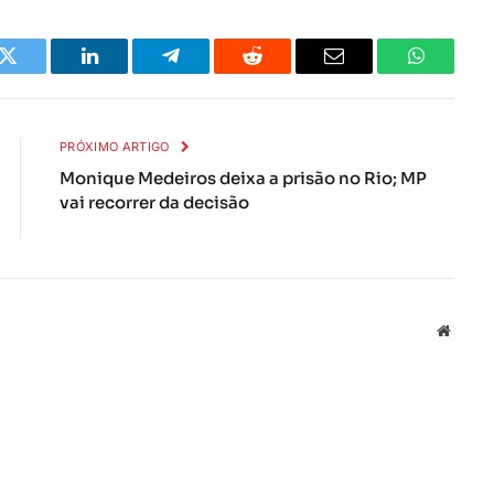
k
Twitter
LinkedIn
Telegrama
Reddit
E-
Whatsapp
mail
PRÓXIMO ARTIGO
Monique Medeiros deixa a prisão no Rio; MP
vai recorrer da decisão
Local
na
rede
Interne