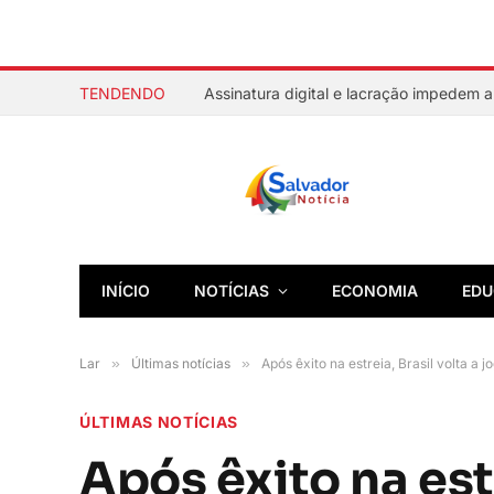
TENDENDO
INÍCIO
NOTÍCIAS
ECONOMIA
EDU
Lar
»
Últimas notícias
»
Após êxito na estreia, Brasil volta a 
ÚLTIMAS NOTÍCIAS
Após êxito na estr