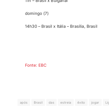
11h – Brasil x Bulgárial
domingo (7)
14h30 – Brasil x Itália – Brasília, Brasil
Fonte: EBC
após
Brasil
das
estreia
êxito
jogar
Li