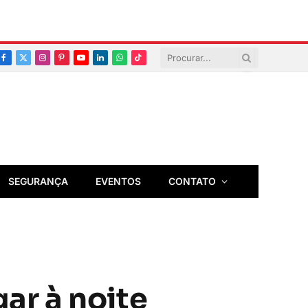
Facebook
X
Instagram
Pinterest
YouTube
LinkedIn
Whatsapp
TikTok
(Twitter)
SEGURANÇA
EVENTOS
CONTATO
gar à noite