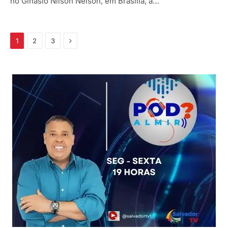
no Ginásio Nilson Nelson, em Brasília, a…
Próximo
1
2
3