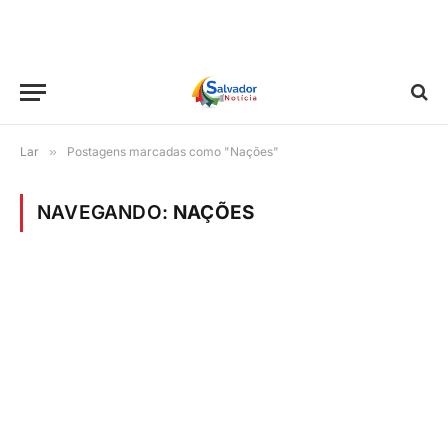
Lar
»
Postagens marcadas como "Nações"
NAVEGANDO:
NAÇÕES