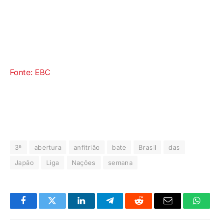
Fonte: EBC
3ª
abertura
anfitrião
bate
Brasil
das
Japão
Liga
Nações
semana
Facebook
Twitter
LinkedIn
Telegrama
Reddit
E-
Whats