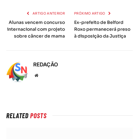
mail
ARTIGO ANTERIOR
PRÓXIMO ARTIGO
Alunas vencem concurso
Ex-prefeito de Belford
internacional com projeto
Roxo permanecerá preso
sobre câncer de mama
à disposição da Justiça
REDAÇÃO
Local
na
rede
Internet
RELATED
POSTS