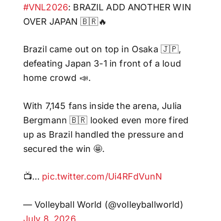
#VNL2026
: BRAZIL ADD ANOTHER WIN
OVER JAPAN 🇧🇷🔥
Brazil came out on top in Osaka 🇯🇵,
defeating Japan 3-1 in front of a loud
home crowd 📣.
With 7,145 fans inside the arena, Julia
Bergmann 🇧🇷 looked even more fired
up as Brazil handled the pressure and
secured the win 🤩.
📺…
pic.twitter.com/Ui4RFdVunN
— Volleyball World (@volleyballworld)
July 8, 2026