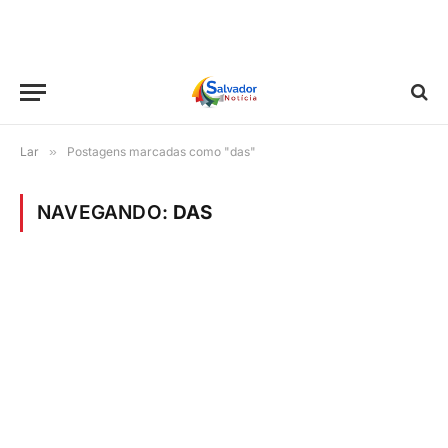
Lar
»
Postagens marcadas como "das"
NAVEGANDO:
DAS