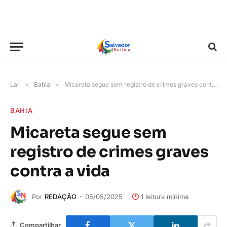
Lar
»
Bahia
»
Micareta segue sem registro de crimes graves contra a vida
BAHIA
Micareta segue sem
registro de crimes graves
contra a vida
Por
REDAÇÃO
05/05/2025
1 leitura mínima
Compartilhar