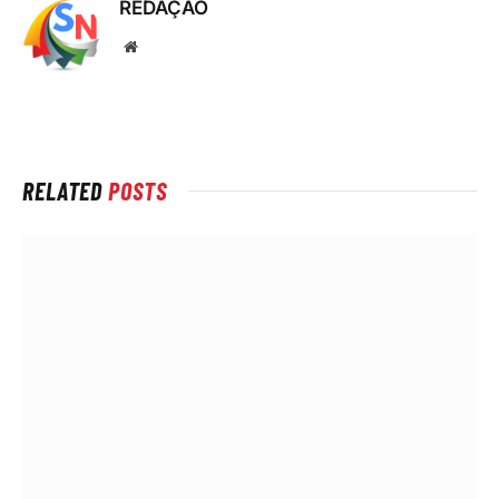
REDAÇÃO
Local
na
rede
Internet
RELATED
POSTS