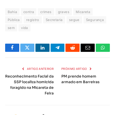
Bahia
contra
crimes
graves
Micareta
Pública
registro
Secretaria
segue
Segurança
sem
vida
Facebook
Twitter
LinkedIn
Telegrama
Reddit
E-
Whats
mail
ARTIGO ANTERIOR
PRÓXIMO ARTIGO
Reconhecimento Facial da
PM prende homem
SSP localiza homicida
armado em Barreiras
foragido na Micareta de
Feira