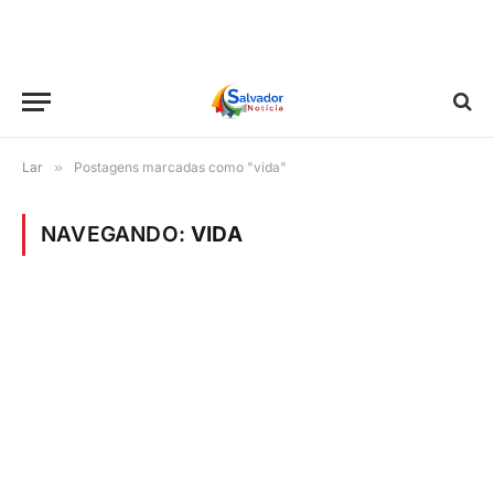
Lar
»
Postagens marcadas como "vida"
NAVEGANDO:
VIDA