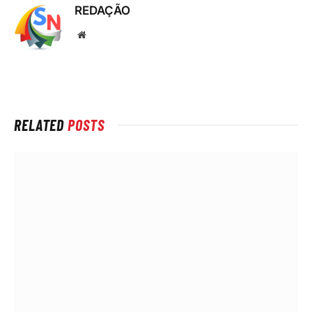
REDAÇÃO
Local
na
rede
Internet
RELATED
POSTS