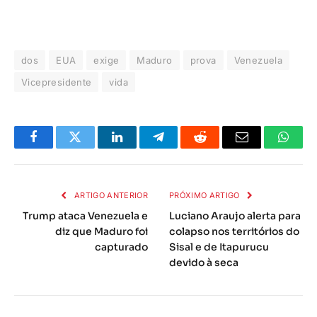
dos
EUA
exige
Maduro
prova
Venezuela
Vicepresidente
vida
Facebook
Twitter
LinkedIn
Telegrama
Reddit
E-
Whats
mail
ARTIGO ANTERIOR
PRÓXIMO ARTIGO
Trump ataca Venezuela e
Luciano Araujo alerta para
diz que Maduro foi
colapso nos territórios do
capturado
Sisal e de Itapurucu
devido à seca