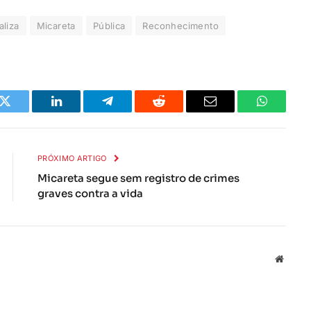
Micareta segue sem registro de crimes
graves contra a vida
Local
na
rede
Interne