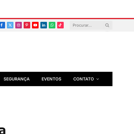
Facebook
X
Instagram
Pinterest
YouTube
LinkedIn
Whatsapp
TikTok
(Twitter)
SEGURANÇA
EVENTOS
CONTATO
a