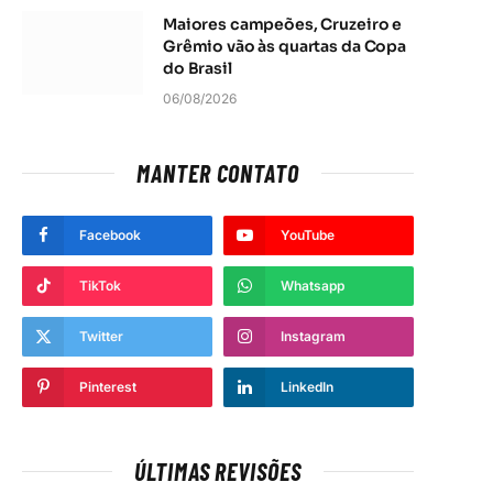
Maiores campeões, Cruzeiro e
Grêmio vão às quartas da Copa
do Brasil
06/08/2026
MANTER CONTATO
t
Facebook
YouTube
TikTok
Whatsapp
Twitter
Instagram
Pinterest
LinkedIn
ÚLTIMAS REVISÕES