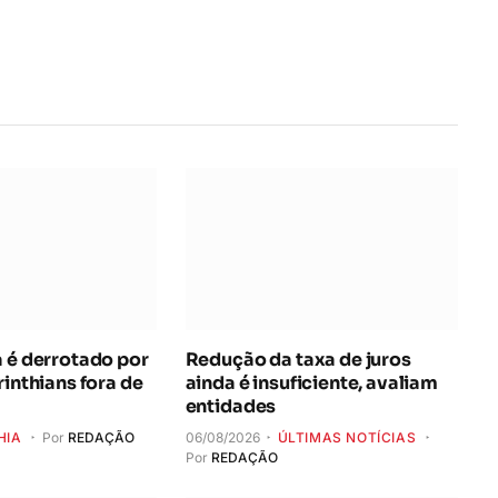
a é derrotado por
Redução da taxa de juros
rinthians fora de
ainda é insuficiente, avaliam
entidades
HIA
Por
REDAÇÃO
06/08/2026
ÚLTIMAS NOTÍCIAS
Por
REDAÇÃO
paralisação das
Ideb mostra avanço da
 durante Copa
educação básica no país
 2027
06/08/2026
DESTAQUE
Por