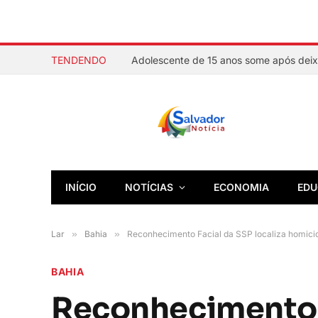
TENDENDO
INÍCIO
NOTÍCIAS
ECONOMIA
EDU
Lar
»
Bahia
»
Reconhecimento Facial da SSP localiza homicid
BAHIA
Reconhecimento F