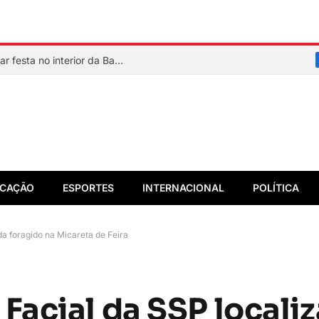
Adolescente de 15 anos some após deixar festa no interior da Bahia
CAÇÃO
ESPORTES
INTERNACIONAL
POLÍTICA
a foragido na Micareta de Feira
acial da SSP localiz