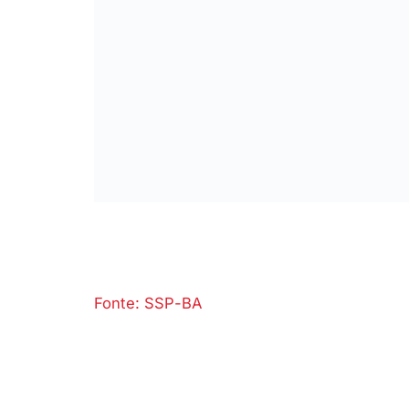
Fonte: SSP-BA
Bahia
Facial
Feira
Foragido
homicida
loc
Secretaria
Segurança
SSP
COMPARTILHAR.
Faceboo
ARTIGO ANTERIOR