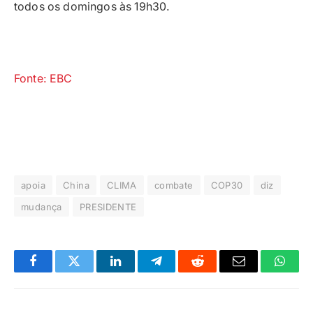
todos os domingos às 19h30.
Fonte: EBC
apoia
China
CLIMA
combate
COP30
diz
mudança
PRESIDENTE
Facebook
Twitter
LinkedIn
Telegrama
Reddit
E-
Whats
mail