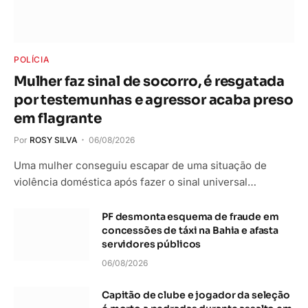
POLÍCIA
Mulher faz sinal de socorro, é resgatada
por testemunhas e agressor acaba preso
em flagrante
Por
ROSY SILVA
06/08/2026
Uma mulher conseguiu escapar de uma situação de
violência doméstica após fazer o sinal universal…
PF desmonta esquema de fraude em
concessões de táxi na Bahia e afasta
servidores públicos
06/08/2026
Capitão de clube e jogador da seleção