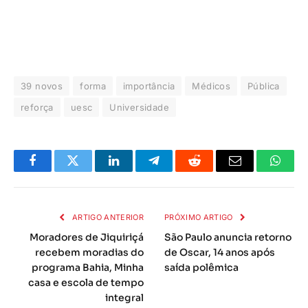
39 novos
forma
importância
Médicos
Pública
reforça
uesc
Universidade
Facebook
Twitter
LinkedIn
Telegrama
Reddit
E-
Whats
mail
ARTIGO ANTERIOR
PRÓXIMO ARTIGO
Moradores de Jiquiriçá
São Paulo anuncia retorno
recebem moradias do
de Oscar, 14 anos após
programa Bahia, Minha
saída polêmica
casa e escola de tempo
integral