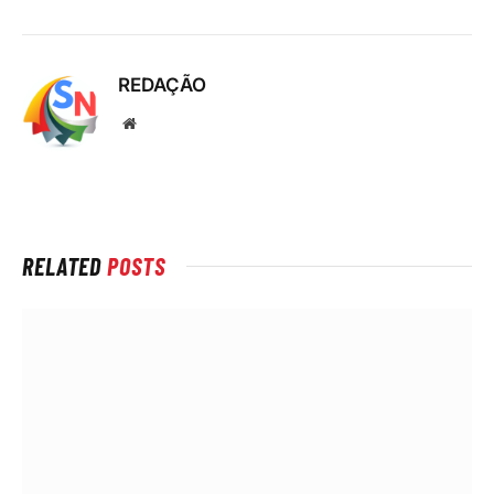
REDAÇÃO
Local
na
rede
Internet
RELATED
POSTS