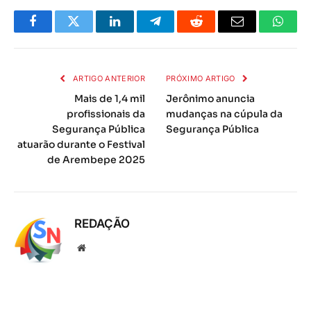
Facebook
Twitter
LinkedIn
Telegrama
Reddit
E-
Whats
mail
ARTIGO ANTERIOR
PRÓXIMO ARTIGO
Mais de 1,4 mil
Jerônimo anuncia
profissionais da
mudanças na cúpula da
Segurança Pública
Segurança Pública
atuarão durante o Festival
de Arembepe 2025
REDAÇÃO
Local
na
rede
Internet