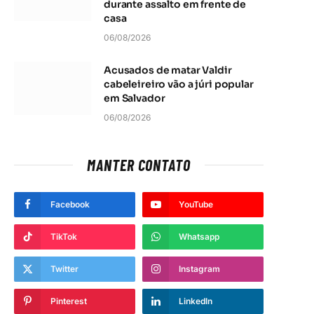
durante assalto em frente de
casa
06/08/2026
Acusados de matar Valdir
cabeleireiro vão a júri popular
em Salvador
06/08/2026
MANTER CONTATO
Facebook
YouTube
TikTok
Whatsapp
Twitter
Instagram
Pinterest
LinkedIn