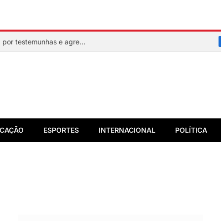
Mulher faz sinal de socorro, é resgatada por testemunhas e agressor acaba preso em flagrante
CAÇÃO
ESPORTES
INTERNACIONAL
POLÍTICA