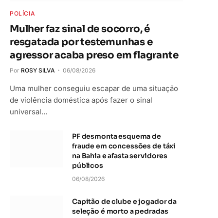
POLÍCIA
Mulher faz sinal de socorro, é
resgatada por testemunhas e
agressor acaba preso em flagrante
Por
ROSY SILVA
06/08/2026
Uma mulher conseguiu escapar de uma situação
de violência doméstica após fazer o sinal
universal…
PF desmonta esquema de
fraude em concessões de táxi
na Bahia e afasta servidores
públicos
06/08/2026
Capitão de clube e jogador da
seleção é morto a pedradas