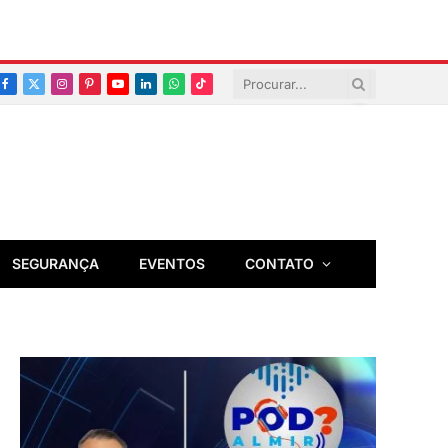
Facebook
X
Instagram
Pinterest
YouTube
LinkedIn
Whatsapp
TikTok
(Twitter)
SEGURANÇA
EVENTOS
CONTATO