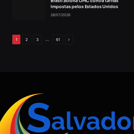
Brasil aciona OMC contra tarifas
impostas pelos Estados Unidos
28/07/2026
Próximo
…
1
2
3
61