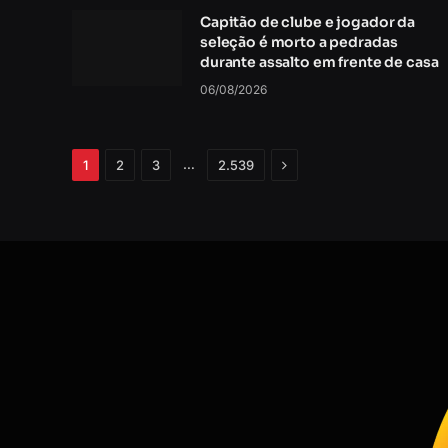
Capitão de clube e jogador da
seleção é morto a pedradas
durante assalto em frente de casa
06/08/2026
Próximo
…
1
2
3
2.539