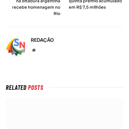
na ditadura argentina
quinta prêmio acumulado
recebe homenagem no
em R$ 7,5 milhões
Rio
REDAÇÃO
Local
na
rede
Internet
RELATED
POSTS