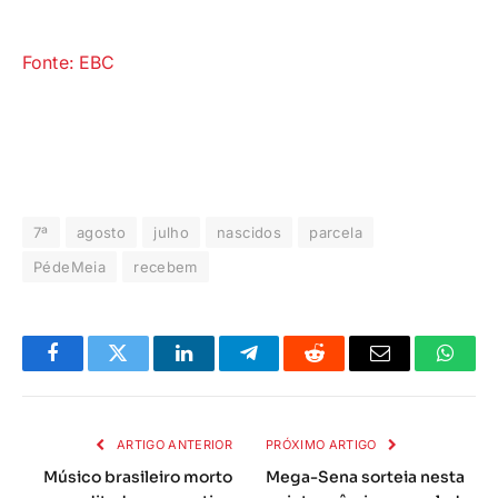
Fonte: EBC
7ª
agosto
julho
nascidos
parcela
PédeMeia
recebem
Facebook
Twitter
LinkedIn
Telegrama
Reddit
E-
Whats
mail
ARTIGO ANTERIOR
PRÓXIMO ARTIGO
Músico brasileiro morto
Mega-Sena sorteia nesta