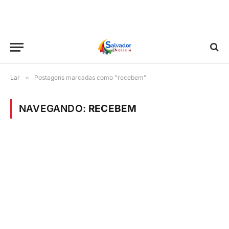
Lar
»
Postagens marcadas como "recebem"
NAVEGANDO:
RECEBEM