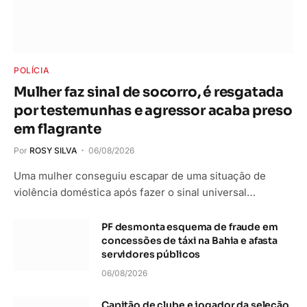
POLÍCIA
Mulher faz sinal de socorro, é resgatada
por testemunhas e agressor acaba preso
em flagrante
Por
ROSY SILVA
06/08/2026
Uma mulher conseguiu escapar de uma situação de
violência doméstica após fazer o sinal universal…
PF desmonta esquema de fraude em
concessões de táxi na Bahia e afasta
servidores públicos
06/08/2026
Capitão de clube e jogador da seleção