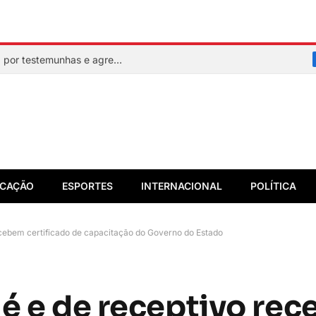
Mulher faz sinal de socorro, é resgatada por testemunhas e agressor acaba preso em flagrante
CAÇÃO
ESPORTES
INTERNACIONAL
POLÍTICA
ecebem certificado de capacitação do Governo do Estado
jé e de receptivo re