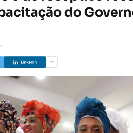
apacitação do Govern
a
LinkedIn