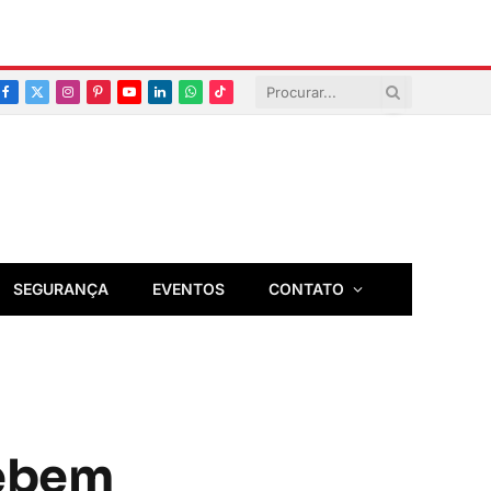
Facebook
X
Instagram
Pinterest
YouTube
LinkedIn
Whatsapp
TikTok
(Twitter)
SEGURANÇA
EVENTOS
CONTATO
cebem