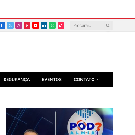
Facebook
X
Instagram
Pinterest
YouTube
LinkedIn
Whatsapp
TikTok
(Twitter)
SEGURANÇA
EVENTOS
CONTATO