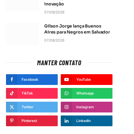
inovação
07/08/2026
Gilson Jorge lança Buenos
Aires para Negros em Salvador
07/08/2026
MANTER CONTATO
Facebook
YouTube
TikTok
Whatsapp
Twitter
Instagram
Pinterest
LinkedIn