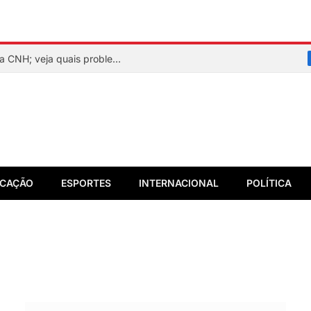
CPF irregular pode impedir renovação da CNH; veja quais problemas podem bloquear o serviço
CAÇÃO
ESPORTES
INTERNACIONAL
POLÍTICA