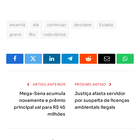
amanhã
até
continuar
decidem
Estado
greve
Rio
rodoviários
Facebook
Twitter
LinkedIn
Telegrama
Reddit
E-
Whats
mail
ARTIGO ANTERIOR
PRÓXIMO ARTIGO
Mega-Sena acumula
Justiça afasta servidor
novamente e prêmio
por suspeita de licenças
principal vai para R$ 45
ambientais ilegais
milhões