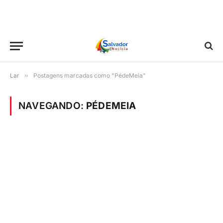
Lar
»
Postagens marcadas como "PédeMeia"
NAVEGANDO:
PÉDEMEIA