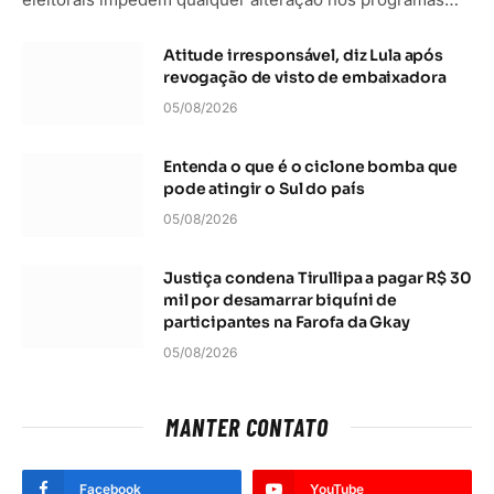
Atitude irresponsável, diz Lula após
revogação de visto de embaixadora
05/08/2026
Entenda o que é o ciclone bomba que
pode atingir o Sul do país
05/08/2026
Justiça condena Tirullipa a pagar R$ 30
mil por desamarrar biquíni de
participantes na Farofa da Gkay
05/08/2026
MANTER CONTATO
Facebook
YouTube