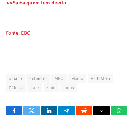
>>Saiba quem tem direito.
.
Fonte: EBC
ensino
estender
MEC
Médio
PédeMeia
Pública
quer
rede
todos
Facebook
Twitter
LinkedIn
Telegrama
Reddit
E-
Whats
mail