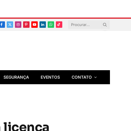
Facebook
X
Instagram
Pinterest
YouTube
LinkedIn
Whatsapp
TikTok
(Twitter)
SEGURANÇA
EVENTOS
CONTATO
 licença