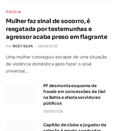
POLÍCIA
Mulher faz sinal de socorro, é
resgatada por testemunhas e
agressor acaba preso em flagrante
Por
ROSY SILVA
06/08/2026
Uma mulher conseguiu escapar de uma situação
de violência doméstica após fazer o sinal
universal…
PF desmonta esquema de
fraude em concessões de táxi
na Bahia e afasta servidores
públicos
06/08/2026
Capitão de clube e jogador da
seleção é morto a pedradas