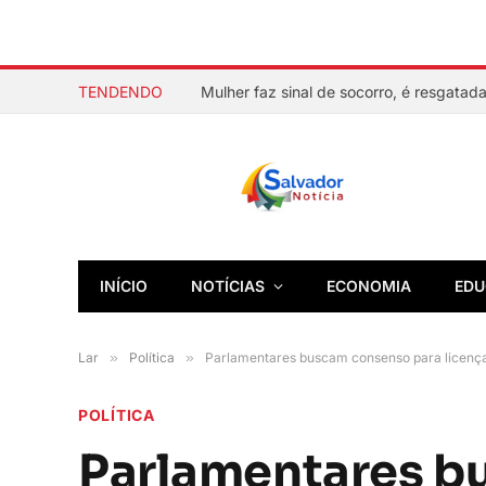
TENDENDO
INÍCIO
NOTÍCIAS
ECONOMIA
EDU
Lar
»
Política
»
Parlamentares buscam consenso para licença
POLÍTICA
Parlamentares b