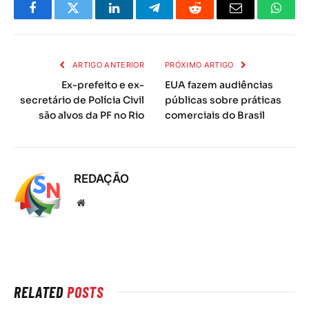
Facebook
Twitter
LinkedIn
Telegrama
Reddit
E-
Whats
mail
ARTIGO ANTERIOR
PRÓXIMO ARTIGO
Ex-prefeito e ex-
EUA fazem audiências
secretário de Polícia Civil
públicas sobre práticas
são alvos da PF no Rio
comerciais do Brasil
REDAÇÃO
Local
na
rede
Internet
RELATED
POSTS