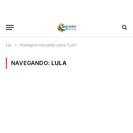
Lar
»
Postagens marcadas como "Lula"
NAVEGANDO:
LULA