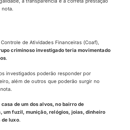
lidade, a transparência e a correta prestação
 nota.
 Controle de Atividades Financeiras (Coaf),
rupo criminoso investigado teria movimentado
nos
.
 os investigados poderão responder por
heiro, além de outros que poderão surgir no
 nota.
 casa de um dos alvos, no bairro de
 um fuzil, munição, relógios, joias, dinheiro
s de luxo
.