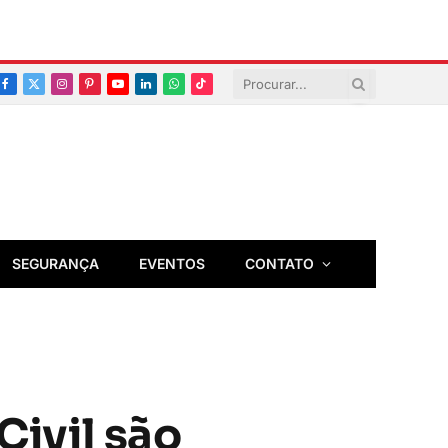
Facebook
X
Instagram
Pinterest
YouTube
LinkedIn
Whatsapp
TikTok
(Twitter)
SEGURANÇA
EVENTOS
CONTATO
Civil são