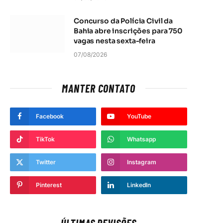
Concurso da Polícia Civil da
Bahia abre inscrições para 750
vagas nesta sexta-feira
07/08/2026
MANTER CONTATO
Facebook
YouTube
TikTok
Whatsapp
Twitter
Instagram
Pinterest
LinkedIn
ÚLTIMAS REVISÕES