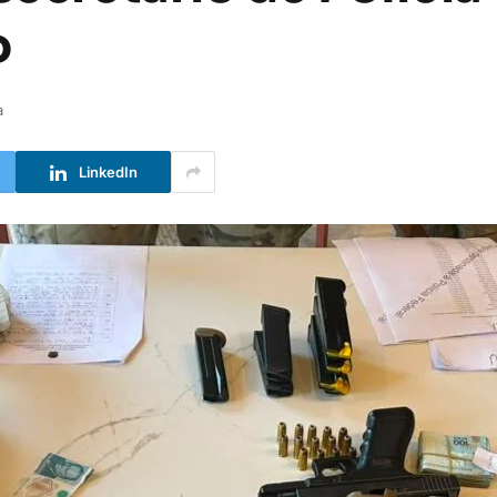
o
a
LinkedIn