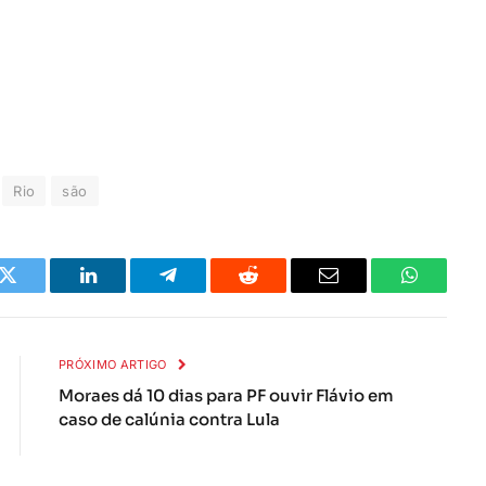
Rio
são
k
Twitter
LinkedIn
Telegrama
Reddit
E-
Whatsapp
mail
PRÓXIMO ARTIGO
Moraes dá 10 dias para PF ouvir Flávio em
caso de calúnia contra Lula