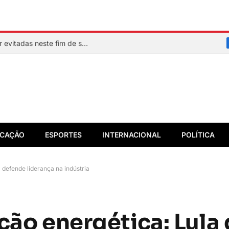
Veja quais praias de Salvador devem ser evitadas neste fim de semana
CAÇÃO
ESPORTES
INTERNACIONAL
POLÍTICA
 defende liderança na indústria
ição energética: Lula