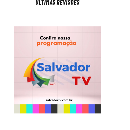
ÚLTIMAS REVISÕES
t