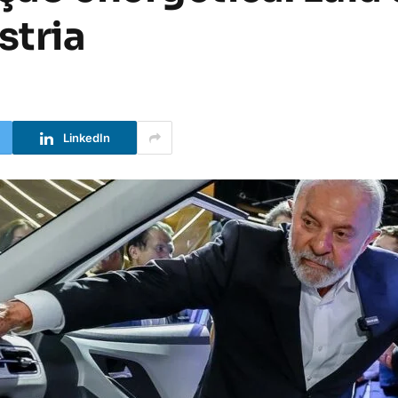
stria
LinkedIn