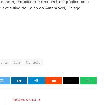
preender, emocionar e reconectar o público com
e executivo do Salão do Automóvel, Thiago
erança
Lula
Transição
k
Twitter
LinkedIn
Telegrama
Reddit
E-
Whatsapp
mail
PRÓXIMO ARTIGO