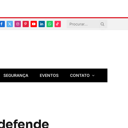
Facebook
X
Instagram
Pinterest
YouTube
LinkedIn
Whatsapp
TikTok
(Twitter)
SEGURANÇA
EVENTOS
CONTATO
 defende