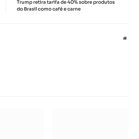
Trump retira tarifa de 40% sobre produtos
do Brasil como café e carne
Local
na
rede
Interne