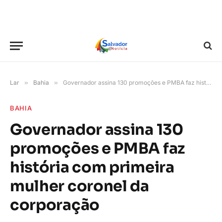
Lar
»
Bahia
»
Governador assina 130 promoções e PMBA faz história com primeira mulher coronel da corporação
BAHIA
Governador assina 130
promoções e PMBA faz
história com primeira
mulher coronel da
corporação