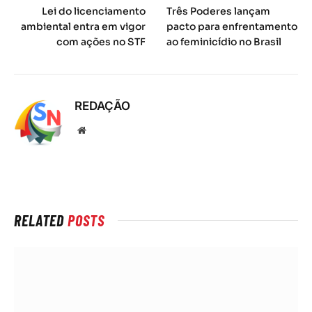
Lei do licenciamento
Três Poderes lançam
ambiental entra em vigor
pacto para enfrentamento
com ações no STF
ao feminicídio no Brasil
REDAÇÃO
Local
na
rede
Internet
RELATED
POSTS