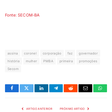
Fonte: SECOM-BA
assina
coronel
corporação
faz
governador
história
mulher
PMBA
primeira
promoções
Secom
Facebook
Twitter
LinkedIn
Telegrama
Reddit
E-
Whats
mail
ARTIGO ANTERIOR
PRÓXIMO ARTIGO