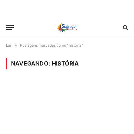
Lar
»
Postagens marcadas como "história"
NAVEGANDO:
HISTÓRIA