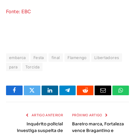
Fonte: EBC
embarca
Festa
final
Flamengo
Libertadores
para
Torcida
Facebook
Twitter
LinkedIn
Telegrama
Reddit
E-
Whats
mail
ARTIGO ANTERIOR
PRÓXIMO ARTIGO
Inquérito policial
Bareiro marca, Fortaleza
investiga suspeita de
vence Bragantino e