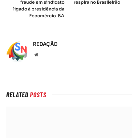
fraude em sindicato
respira no Brasileirão
ligado à presidência da
Fecomércio-BA
REDAÇÃO
Local
na
rede
Internet
RELATED
POSTS