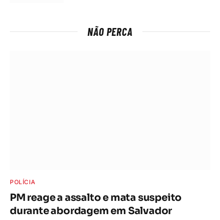
NÃO PERCA
POLÍCIA
PM reage a assalto e mata suspeito
durante abordagem em Salvador