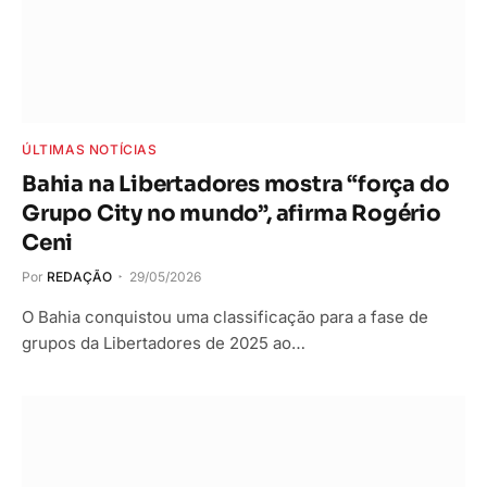
ÚLTIMAS NOTÍCIAS
Bahia na Libertadores mostra “força do
Grupo City no mundo”, afirma Rogério
Ceni
Por
REDAÇÃO
29/05/2026
O Bahia conquistou uma classificação para a fase de
grupos da Libertadores de 2025 ao…