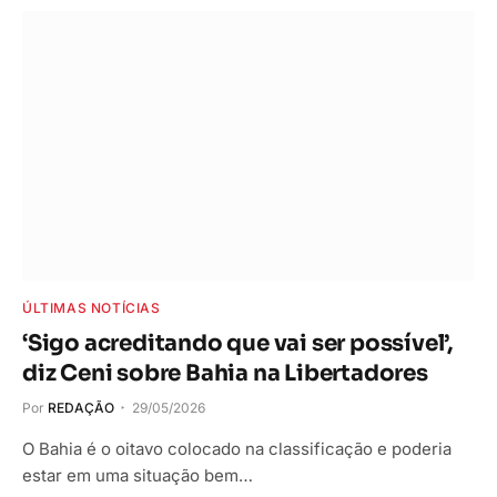
ÚLTIMAS NOTÍCIAS
‘Sigo acreditando que vai ser possível’,
diz Ceni sobre Bahia na Libertadores
Por
REDAÇÃO
29/05/2026
O Bahia é o oitavo colocado na classificação e poderia
estar em uma situação bem…