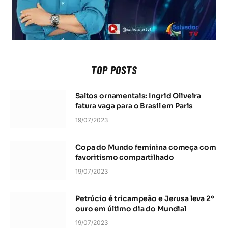
TOP POSTS
Saltos ornamentais: Ingrid Oliveira
fatura vaga para o Brasil em Paris
19/07/2023
Copa do Mundo feminina começa com
favoritismo compartilhado
19/07/2023
Petrúcio é tricampeão e Jerusa leva 2º
ouro em último dia do Mundial
19/07/2023