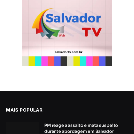
MAIS POPULAR
PM reage a assalto e mata suspeito
durante abordagem em Salvador