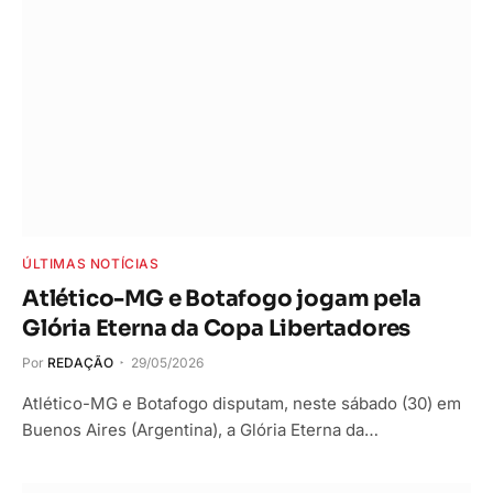
ÚLTIMAS NOTÍCIAS
Atlético-MG e Botafogo jogam pela
Glória Eterna da Copa Libertadores
Por
REDAÇÃO
29/05/2026
Atlético-MG e Botafogo disputam, neste sábado (30) em
Buenos Aires (Argentina), a Glória Eterna da…