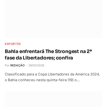
ESPORTES
Bahia enfrentará The Strongest na 2ª
fase da Libertadores; confira
Por
REDAÇÃO
29/05/2026
Classificado para a Copa Libertadores da América 2024,
o Bahia conheceu nesta quinta-feira (19) o…