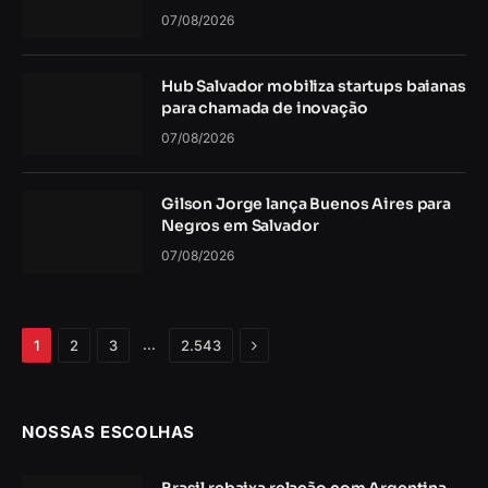
07/08/2026
Hub Salvador mobiliza startups baianas
para chamada de inovação
07/08/2026
Gilson Jorge lança Buenos Aires para
Negros em Salvador
07/08/2026
Próximo
…
1
2
3
2.543
NOSSAS ESCOLHAS
Brasil rebaixa relação com Argentina