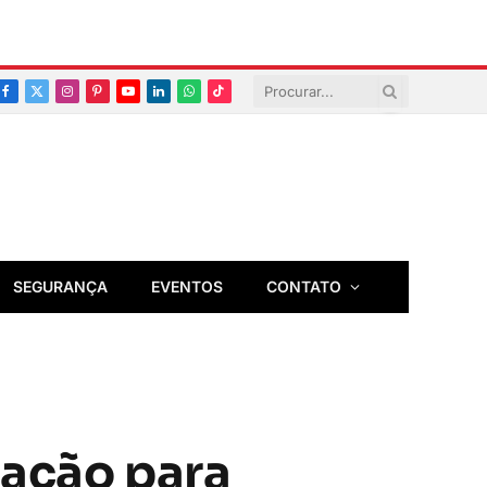
Facebook
X
Instagram
Pinterest
YouTube
LinkedIn
Whatsapp
TikTok
(Twitter)
SEGURANÇA
EVENTOS
CONTATO
tação para