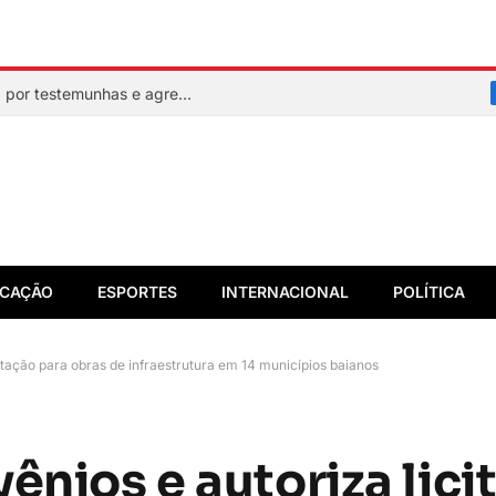
Mulher faz sinal de socorro, é resgatada por testemunhas e agressor acaba preso em flagrante
CAÇÃO
ESPORTES
INTERNACIONAL
POLÍTICA
itação para obras de infraestrutura em 14 municípios baianos
ênios e autoriza lici