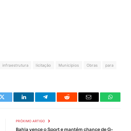
infraestrutura
licitação
Municípios
Obras
para
k
Twitter
LinkedIn
Telegrama
Reddit
E-
Whatsapp
mail
PRÓXIMO ARTIGO
Bahia vence o Sport e mantém chance de G-