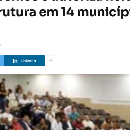
trutura em 14 municíp
a
LinkedIn