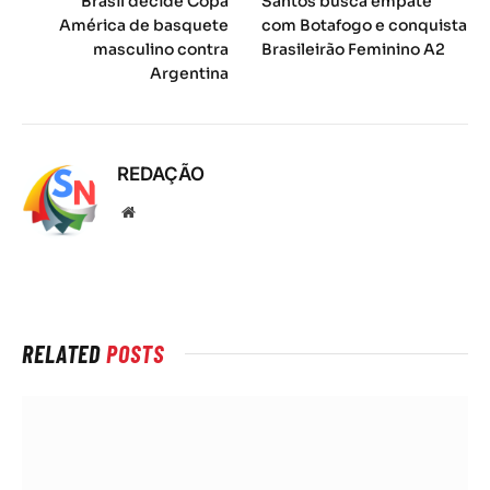
Brasil decide Copa
Santos busca empate
América de basquete
com Botafogo e conquista
masculino contra
Brasileirão Feminino A2
Argentina
REDAÇÃO
Local
na
rede
Internet
RELATED
POSTS