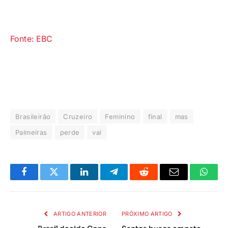
Fonte: EBC
Brasileirão
Cruzeiro
Feminino
final
mas
Palmeiras
perde
vai
Facebook
Twitter
LinkedIn
Telegrama
Reddit
E-
Whats
mail
ARTIGO ANTERIOR
PRÓXIMO ARTIGO