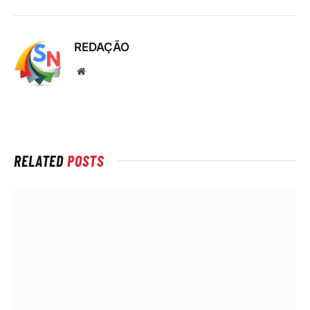
REDAÇÃO
Local
na
rede
Internet
RELATED
POSTS