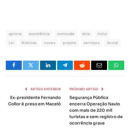
aprova
assistência
comissão
dois
inclui
Lei
Notícias
novos
projeto
serviços
Social
Facebook
Twitter
LinkedIn
Telegrama
Reddit
E-
Whats
mail
ARTIGO ANTERIOR
PRÓXIMO ARTIGO
Ex-presidente Fernando
Segurança Pública
Collor é preso em Maceió
encerra Operação Navio
com mais de 220 mil
turistas e sem registro de
ocorrência grave