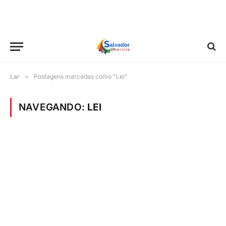
Lar
»
Postagens marcadas como "Lei"
NAVEGANDO:
LEI