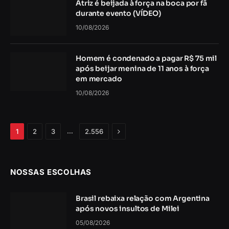
Atriz é beijada à força na boca por fã
durante evento (VÍDEO)
10/08/2026
Homem é condenado a pagar R$ 75 mil
após beijar menina de 11 anos à força
em mercado
10/08/2026
Próximo
…
1
2
3
2.556
NOSSAS ESCOLHAS
Brasil rebaixa relação com Argentina
após novos insultos de Milei
05/08/2026