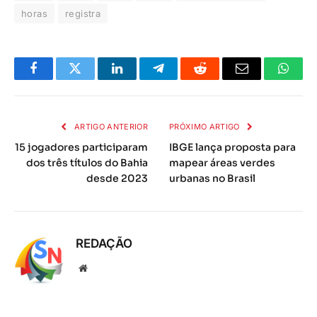
horas
registra
Facebook
Twitter
LinkedIn
Telegrama
Reddit
E-
Whats
mail
ARTIGO ANTERIOR
PRÓXIMO ARTIGO
15 jogadores participaram
IBGE lança proposta para
dos três títulos do Bahia
mapear áreas verdes
desde 2023
urbanas no Brasil
REDAÇÃO
Local
na
rede
Internet