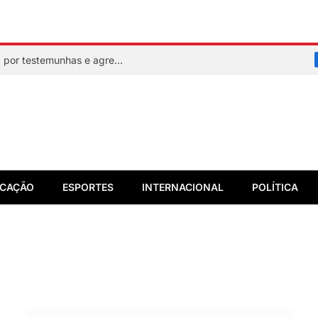
Mulher faz sinal de socorro, é resgatada por testemunhas e agressor acaba preso em flagrante
CAÇÃO
ESPORTES
INTERNACIONAL
POLÍTICA