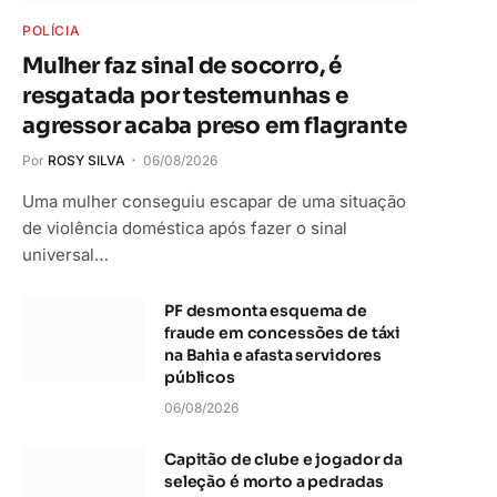
POLÍCIA
Mulher faz sinal de socorro, é
resgatada por testemunhas e
agressor acaba preso em flagrante
Por
ROSY SILVA
06/08/2026
Uma mulher conseguiu escapar de uma situação
de violência doméstica após fazer o sinal
universal…
PF desmonta esquema de
fraude em concessões de táxi
na Bahia e afasta servidores
públicos
06/08/2026
Capitão de clube e jogador da
seleção é morto a pedradas