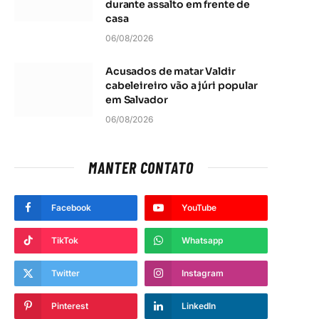
durante assalto em frente de
casa
06/08/2026
Acusados de matar Valdir
cabeleireiro vão a júri popular
em Salvador
06/08/2026
MANTER CONTATO
Facebook
YouTube
TikTok
Whatsapp
Twitter
Instagram
Pinterest
LinkedIn