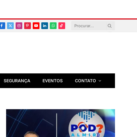
Facebook
X
Instagram
Pinterest
YouTube
LinkedIn
Whatsapp
TikTok
(Twitter)
SEGURANÇA
EVENTOS
CONTATO