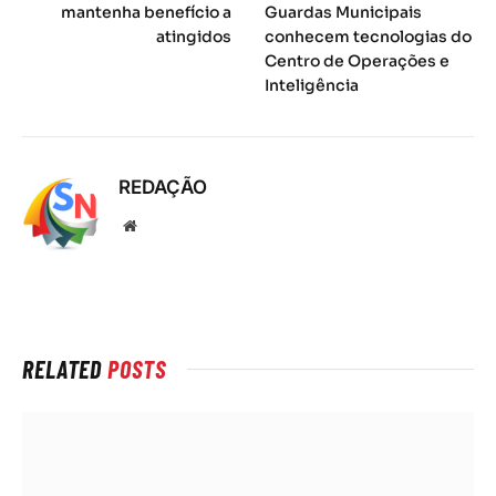
mantenha benefício a
Guardas Municipais
atingidos
conhecem tecnologias do
Centro de Operações e
Inteligência
REDAÇÃO
Local
na
rede
Internet
RELATED
POSTS