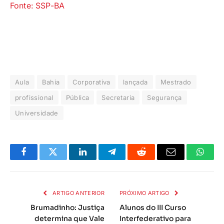
Fonte: SSP-BA
Aula
Bahia
Corporativa
lançada
Mestrado
profissional
Pública
Secretaria
Segurança
Universidade
Facebook
Twitter
LinkedIn
Telegrama
Reddit
E-
Whats
mail
ARTIGO ANTERIOR
PRÓXIMO ARTIGO
Brumadinho: Justiça
Alunos do III Curso
determina que Vale
Interfederativo para