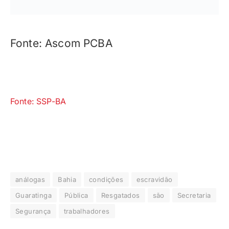
Fonte: Ascom PCBA
Fonte: SSP-BA
análogas
Bahia
condições
escravidão
Guaratinga
Pública
Resgatados
são
Secretaria
Segurança
trabalhadores
Facebook
Twitter
LinkedIn
Telegrama
Reddit
E-
Whats