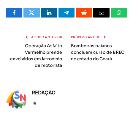
mail
ARTIGO ANTERIOR
PRÓXIMO ARTIGO
Operação Asfalto
Bombeiros baianos
Vermelho prende
concluem curso de BREC
envolvidos em latrocínio
no estado do Ceará
de motorista
REDAÇÃO
Local
na
rede
Internet
RELATED
POSTS