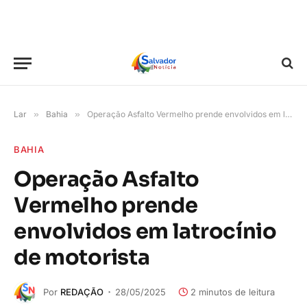
Lar
»
Bahia
»
Operação Asfalto Vermelho prende envolvidos em latrocínio de motorista
BAHIA
Operação Asfalto
Vermelho prende
envolvidos em latrocínio
de motorista
Por
REDAÇÃO
28/05/2025
2 minutos de leitura