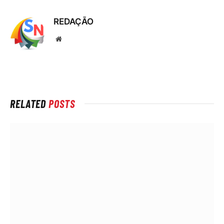
REDAÇÃO
Local
na
rede
Internet
RELATED
POSTS