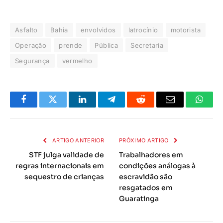
Asfalto
Bahia
envolvidos
latrocínio
motorista
Operação
prende
Pública
Secretaria
Segurança
vermelho
Facebook
Twitter
LinkedIn
Telegrama
Reddit
E-
Whats
mail
ARTIGO ANTERIOR
PRÓXIMO ARTIGO
STF julga validade de
Trabalhadores em
regras internacionais em
condições análogas à
sequestro de crianças
escravidão são
resgatados em
Guaratinga