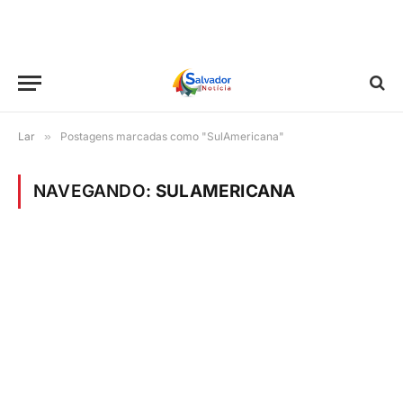
Lar
»
Postagens marcadas como "SulAmericana"
NAVEGANDO:
SULAMERICANA