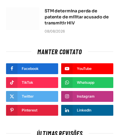
STM determina perda de
patente de militar acusado de
transmitir HIV
08/08/2026
MANTER CONTATO
Facebook
YouTube
TikTok
Whatsapp
Twitter
Instagram
Pinterest
LinkedIn
ÚLTIMAS REVISÕES