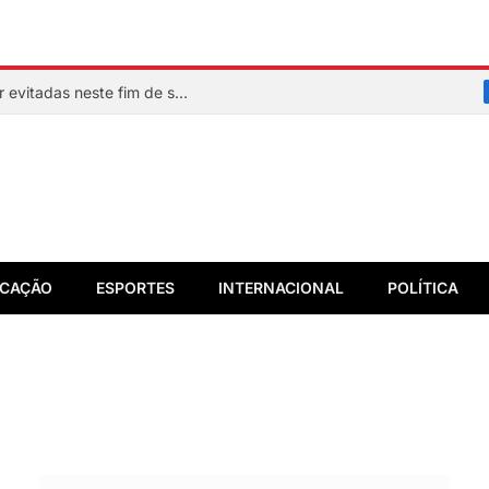
Veja quais praias de Salvador devem ser evitadas neste fim de semana
CAÇÃO
ESPORTES
INTERNACIONAL
POLÍTICA