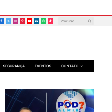
Facebook
X
Instagram
Pinterest
YouTube
LinkedIn
Whatsapp
TikTok
(Twitter)
SEGURANÇA
EVENTOS
CONTATO