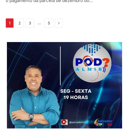
o pagamento da parcela de dezembro do…
Próximo
…
1
2
3
5