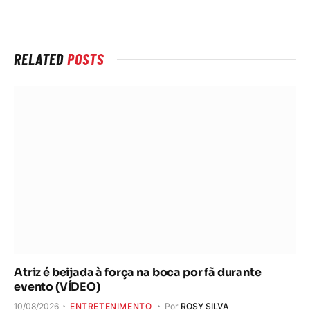
Internet
RELATED
POSTS
Atriz é beijada à força na boca por fã durante
evento (VÍDEO)
10/08/2026
ENTRETENIMENTO
Por
ROSY SILVA