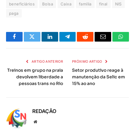
beneficiários
Bolsa
Caixa
família
final
NIS
paga
Facebook
Twitter
LinkedIn
Telegrama
Reddit
E-
Whats
mail
ARTIGO ANTERIOR
PRÓXIMO ARTIGO
Treinos em grupo na praia
Setor produtivo reage à
devolvem liberdade a
manutenção da Selic em
pessoas trans no Rio
15% ao ano
REDAÇÃO
Local
na
rede