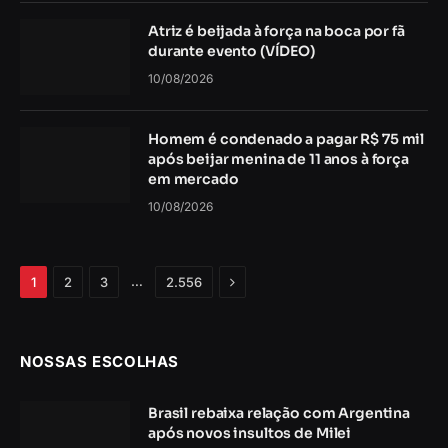
Atriz é beijada à força na boca por fã
durante evento (VÍDEO)
10/08/2026
Homem é condenado a pagar R$ 75 mil
após beijar menina de 11 anos à força
em mercado
10/08/2026
Próximo
…
1
2
3
2.556
NOSSAS ESCOLHAS
Brasil rebaixa relação com Argentina
após novos insultos de Milei