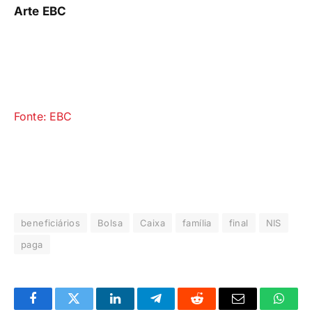
Arte EBC
Fonte: EBC
beneficiários
Bolsa
Caixa
família
final
NIS
paga
Facebook
Twitter
LinkedIn
Telegrama
Reddit
E-
Whats