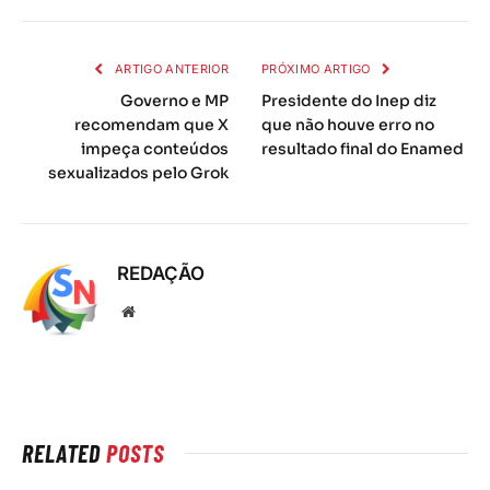
mail
ARTIGO ANTERIOR
PRÓXIMO ARTIGO
Governo e MP
Presidente do Inep diz
recomendam que X
que não houve erro no
impeça conteúdos
resultado final do Enamed
sexualizados pelo Grok
REDAÇÃO
Local
na
rede
Internet
RELATED
POSTS