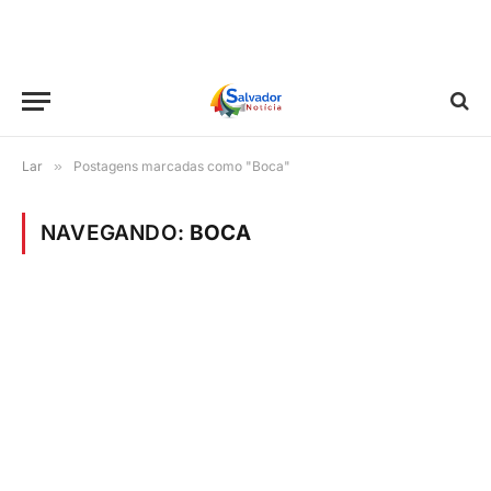
Lar
»
Postagens marcadas como "Boca"
NAVEGANDO:
BOCA