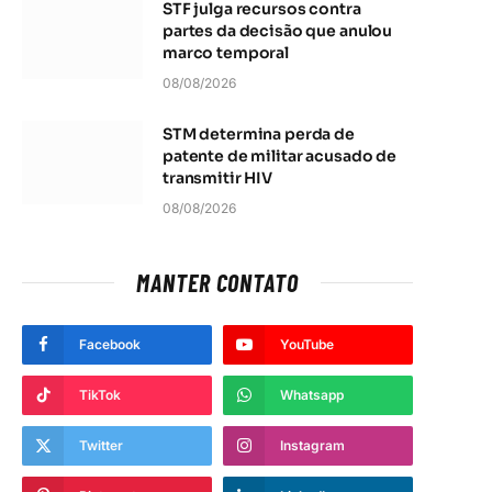
STF julga recursos contra
partes da decisão que anulou
marco temporal
08/08/2026
STM determina perda de
patente de militar acusado de
transmitir HIV
08/08/2026
MANTER CONTATO
Facebook
YouTube
TikTok
Whatsapp
Twitter
Instagram