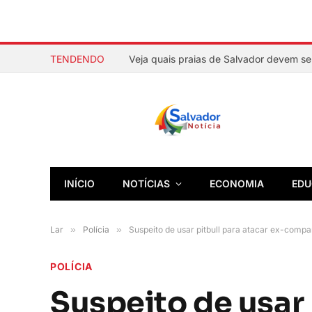
TENDENDO
INÍCIO
NOTÍCIAS
ECONOMIA
EDU
Lar
»
Polícia
»
Suspeito de usar pitbull para atacar ex-compa
POLÍCIA
Suspeito de usar 