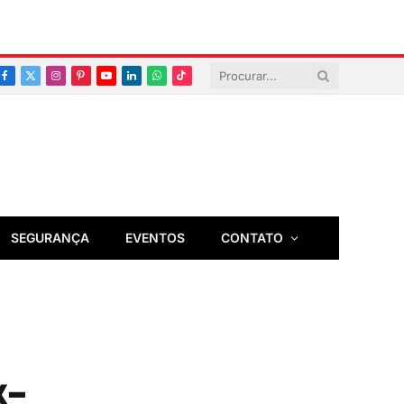
Facebook
X
Instagram
Pinterest
YouTube
LinkedIn
Whatsapp
TikTok
(Twitter)
SEGURANÇA
EVENTOS
CONTATO
x-