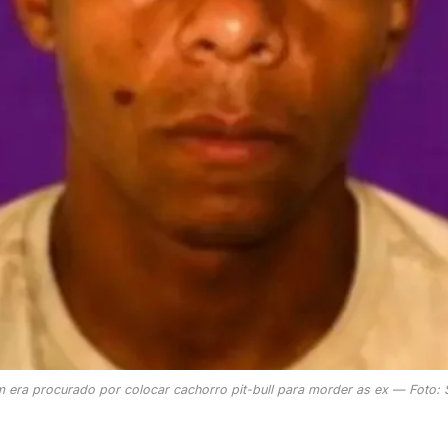
era procurado por colocar cachorro pit-bull para morder as ex — Foto: