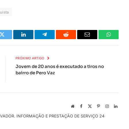
uista
k
Twitter
LinkedIn
Telegrama
Reddit
E-
Whatsapp
mail
PRÓXIMO ARTIGO
Jovem de 20 anos é executado a tiros no
bairro de Pero Vaz
Local
Facebook
X
Pinterest
Instagram
Linked
na
(Twitter)
LVADOR. INFORMAÇÃO E PRESTAÇÃO DE SERVIÇO 24
rede
Internet