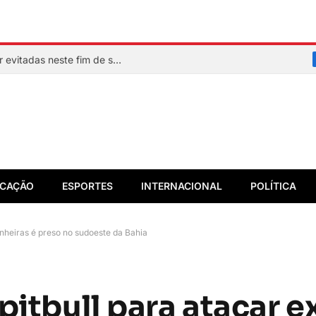
Veja quais praias de Salvador devem ser evitadas neste fim de semana
CAÇÃO
ESPORTES
INTERNACIONAL
POLÍTICA
nheiras é preso no sudoeste da Bahia
pitbull para atacar e