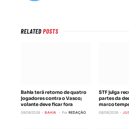
RELATED
POSTS
Bahia terá retorno de quatro
STF julga re
jogadores contra o Vasco;
partes da de
volante deve ficar fora
marco tempo
08/08/2026
BAHIA
Por
REDAÇÃO
08/08/2026
JU