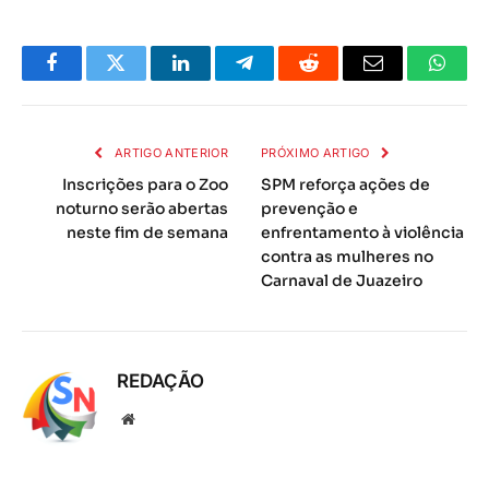
Facebook
Twitter
LinkedIn
Telegrama
Reddit
E-
Whats
mail
ARTIGO ANTERIOR
PRÓXIMO ARTIGO
Inscrições para o Zoo
SPM reforça ações de
noturno serão abertas
prevenção e
neste fim de semana
enfrentamento à violência
contra as mulheres no
Carnaval de Juazeiro
REDAÇÃO
Local
na
rede
Internet